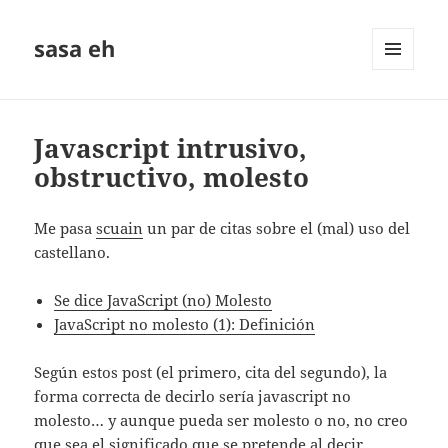
sasa eh
MENÚ
Y
WIDGETS
Javascript intrusivo,
obstructivo, molesto
Me pasa
scuain
un par de citas sobre el (mal) uso del
castellano.
Se dice JavaScript (no) Molesto
JavaScript no molesto (1): Definición
Según estos post (el primero, cita del segundo), la
forma correcta de decirlo serí­a javascript no
molesto… y aunque pueda ser molesto o no, no creo
que sea el significado que se pretende al decir