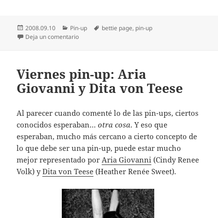
Publicado
Categorías
Etiquetas
2008.09.10
Pin-up
bettie page
,
pin-up
el
en Gloriosa Bettie Page
Deja un comentario
Viernes pin-up: Aria
Giovanni y Dita von Teese
Al parecer cuando comenté lo de las pin-ups, ciertos
conocidos esperaban…
otra cosa
. Y eso que
esperaban, mucho más cercano a cierto concepto de
lo que debe ser una pin-up, puede estar mucho
mejor representado por
Aria Giovanni
(Cindy Renee
Volk) y
Dita von Teese
(Heather Renée Sweet).