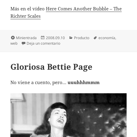
Más en el ví­deo
Here Comes Another Bubble – The
Richter Scales
Formato
Publicado
Categorías
Etiquetas
Minientrada
2008.09.10
Producto
economía
,
el
en La «inexistente» burbuja 2.0
web
Deja un comentario
Gloriosa Bettie Page
No viene a cuento, pero…
uuuhhhmmm