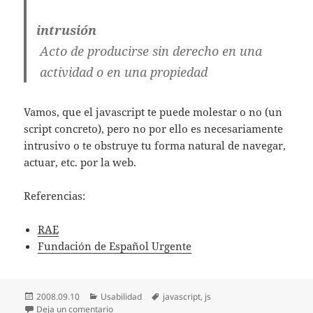
intrusión
Acto de producirse sin derecho en una
actividad o en una propiedad
Vamos, que el javascript te puede molestar o no (un
script concreto), pero no por ello es necesariamente
intrusivo o te obstruye tu forma natural de navegar,
actuar, etc. por la web.
Referencias:
RAE
Fundación de Español Urgente
Publicado
Categorías
Etiquetas
2008.09.10
Usabilidad
javascript
,
js
el
en Javascript intrusivo, obstructivo, molesto
Deja un comentario