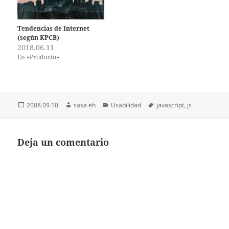
Tendencias de Internet
(según KPCB)
2018.06.11
En «Producto»
Publicado
Autor
Categorías
Etiquetas
2008.09.10
sasa eh
Usabilidad
javascript
,
js
el
Deja un comentario