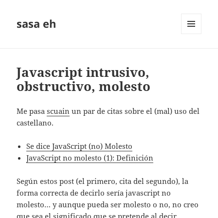
sasa eh
MENÚ
Y
WIDGETS
Javascript intrusivo,
obstructivo, molesto
Me pasa
scuain
un par de citas sobre el (mal) uso del
castellano.
Se dice JavaScript (no) Molesto
JavaScript no molesto (1): Definición
Según estos post (el primero, cita del segundo), la
forma correcta de decirlo serí­a javascript no
molesto… y aunque pueda ser molesto o no, no creo
que sea el significado que se pretende al decir