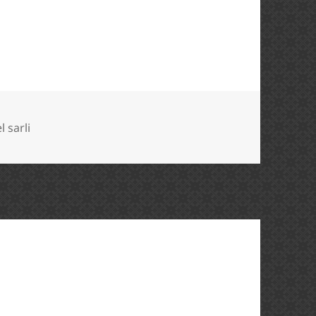
uetas
l sarli