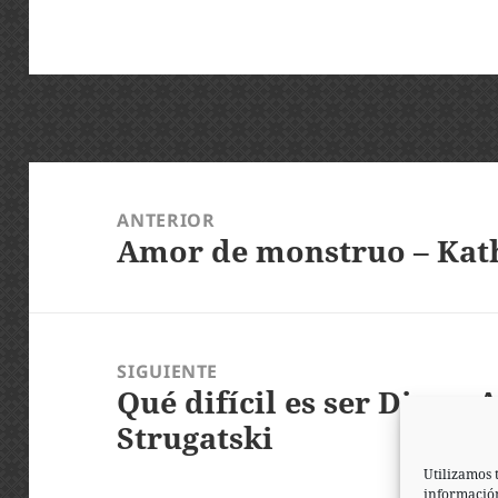
Navegación
de
ANTERIOR
Amor de monstruo – Kat
entradas
Entrada
anterior:
SIGUIENTE
Qué difícil es ser Dios – 
Entrada
Strugatski
siguiente:
Utilizamos 
información