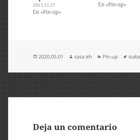
En «Pin-up»
2013.12.27
En «Pin-up»
Publicado
Autor
Categorías
Etiq
2020.05.01
sasa eh
Pin-up
isabe
el
Deja un comentario