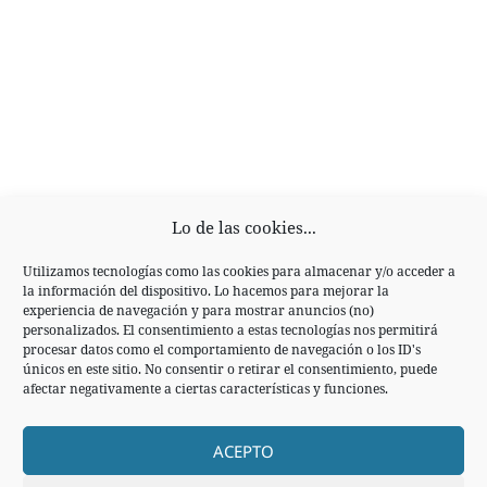
Lo de las cookies...
Utilizamos tecnologías como las cookies para almacenar y/o acceder a
la información del dispositivo. Lo hacemos para mejorar la
experiencia de navegación y para mostrar anuncios (no)
personalizados. El consentimiento a estas tecnologías nos permitirá
procesar datos como el comportamiento de navegación o los ID's
Navegación
únicos en este sitio. No consentir o retirar el consentimiento, puede
ANTERIOR
afectar negativamente a ciertas características y funciones.
de
El peligro de los KPI y de los objetivos
Entrada
entradas
anterior:
ACEPTO
SIGUIENTE
Nuevas funcionalidades que no necesitas
Entrada