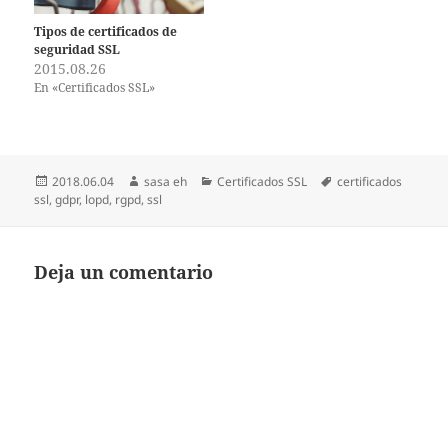
Tipos de certificados de
seguridad SSL
2015.08.26
En «Certificados SSL»
Publicado
Autor
Categorías
Etiquetas
2018.06.04
sasa eh
Certificados SSL
certificados
el
ssl
,
gdpr
,
lopd
,
rgpd
,
ssl
Deja un comentario