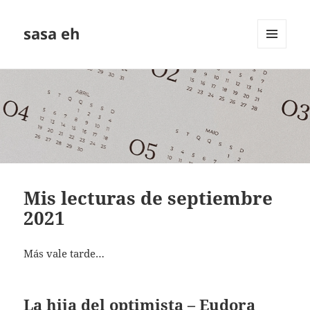
sasa eh
MENÚ
Y
WIDGETS
Mis lecturas de septiembre
2021
Más vale tarde…
La hija del optimista – Eudora