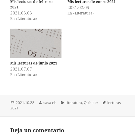
Mis lecturas de febrero
Mis lecturas de enero 2021
2021
2021.02.05
2021.03.03
En «Literatura»
En «Literatura»
Mis lecturas de junio 2021
2021.07.07
En «Literatura»
Publicado
Autor
Categorías
Etiquetas
2021.10.28
sasa eh
Literatura
,
Qué leer
lecturas
el
2021
Deja un comentario