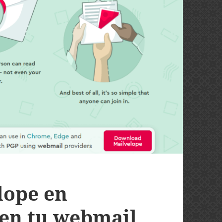
lope en
en tu webmail