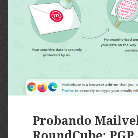
Probando Mailve
RoundCube: PGP 