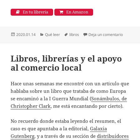
En tu librería
En Amazon
Publicado
Categorías
Etiquetas
en Los as
2020.01.14
Qué leer
libros
Deja un comentario
el
Libros, librerías y el apoyo
al comercio local
Hace unas semanas me encontré con un artículo que
hablaba sobre un libro que trataba de como Europa
se encaminó a la I Guerra Mundial (
Sonámbulos, de
Christopher Clark
, me está encantando por cierto).
No recuerdo donde estaba leyendo el resumen, el
caso es que apuntaba a la editorial,
Galaxia
Gutenberg
, y a través de su sección de
distribuidores