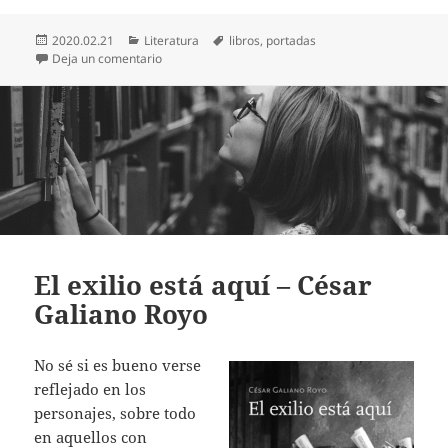
Publicado
Categorías
Etiquetas
2020.02.21
Literatura
libros
,
portadas
el
en «The Book Cover Archive», portadas de libros pa
Deja un comentario
El exilio está aquí – César
Galiano Royo
No sé si es bueno verse
reflejado en los
personajes, sobre todo
en aquellos con