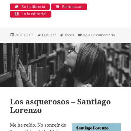
En tu librería
En Amazon
En la editorial
Publicado
Categorías
Etiquetas
en El exil
2020.02.03
Qué leer
libros
Deja un comentario
el
Los asquerosos – Santiago
Lorenzo
Me he reído. No sonreír de