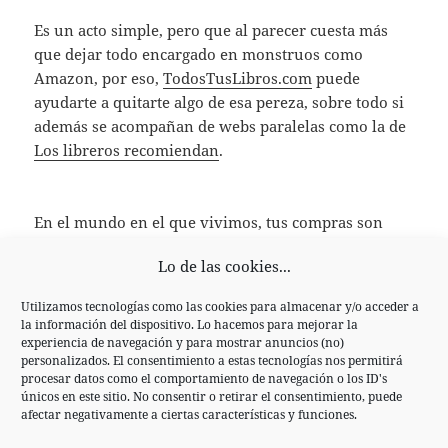
Es un acto simple, pero que al parecer cuesta más
que dejar todo encargado en monstruos como
Amazon, por eso,
TodosTusLibros.com
puede
ayudarte a quitarte algo de esa pereza, sobre todo si
además se acompañan de webs paralelas como la de
Los libreros recomiendan
.
En el mundo en el que vivimos, tus compras son
votos
y las dictaduras, los monopolios, son
Lo de las cookies...
peligrosos, puedes hacerte una idea con la reciente
polémica entre Amazon y la editorial Hachette
.
Utilizamos tecnologías como las cookies para almacenar y/o acceder a
la información del dispositivo. Lo hacemos para mejorar la
Obviamente no digo que no compres en Amazon o
experiencia de navegación y para mostrar anuncios (no)
personalizados. El consentimiento a estas tecnologías nos permitirá
similares, simplemente que
compres de forma
procesar datos como el comportamiento de navegación o los ID's
consciente
.
únicos en este sitio. No consentir o retirar el consentimiento, puede
afectar negativamente a ciertas características y funciones.