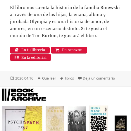
El libro nos cuenta la historia de la familia Binewski
a través de una de las hijas, la enana, albina y
jorobada Olympia y es una historia de amor, de
amores, en un escenario distinto. Si te gusta el
mundo de Tim Burton, te gustará el libro.
En tu librería
En Amazon
En la editorial
Publicado
Categorías
Etiquetas
en Amor d
2020.04.16
Qué leer
libros
Deja un comentario
el