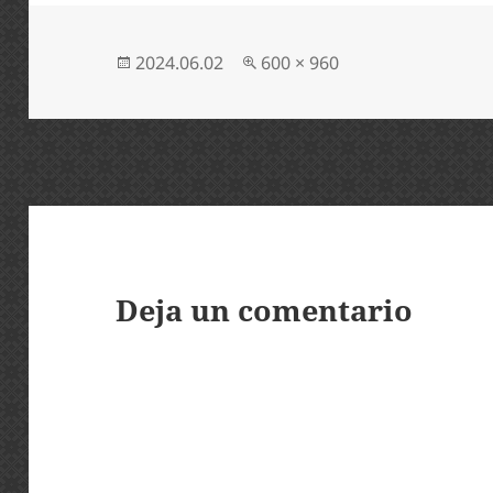
Publicado
Tamaño
2024.06.02
600 × 960
el
completo
Deja un comentario